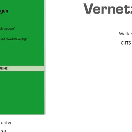
Weiter
C-IT
s unter
 24