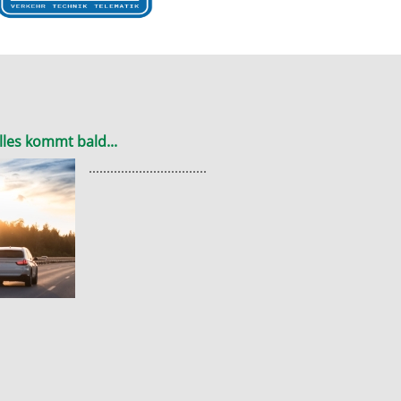
lles kommt bald...
.................................